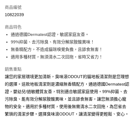
商品編號
信用卡分期付款
10822039
3 期 0 利率 每期
NT$2,326
21家銀行
商品特色
合作金庫商業銀行
第一商業銀行
超商取貨付款
通過德國Dermatest認證，敏感家庭友善。
華南商業銀行
彰化商業銀行
99%抑菌、去污除臭、有效分解尿胺酸異味！
LINE Pay
上海商業儲蓄銀行
台北富邦商業銀行
國泰世華商業銀行
兆豐國際商業銀行
無香精配方，不造成貓咪嗅覺負擔，且舔食無害！
Apple Pay
臺灣中小企業銀行
台中商業銀行
適用多種材質，無須清水二次回拖，省時又省力！
匯豐（台灣）商業銀行
華泰商業銀行
街口支付
聯邦商業銀行
遠東國際商業銀行
銷售重點
元大商業銀行
永豐商業銀行
悠遊付
讓您的家居環境更加清新，臭味滾ODOUT的貓地板清潔劑是您理想
玉山商業銀行
星展（台灣）商業銀行
的選擇。這款地板清潔劑是濃縮無香精配方，通過德國Dermatest認
台新國際商業銀行
中國信託商業銀行
Google Pay
證，嬰幼兒/過敏體質友善，特別適合敏感家庭使用。99%抑菌、去
台灣樂天信用卡公司
大哥付你分期
污除臭、能有效分解尿胺酸異味，並且舔食無害，讓您無須擔心寵
相關說明
物的安全。適用於多種材質，使用後無需清水二次回拖，為您省去
【大哥付你分期使用說明】
繁瑣的清潔步驟。選擇臭味滾ODOUT，讓清潔變得更輕鬆、安心。
AFTEE先享後付
1.本服務由台灣大哥大提供，台灣大哥大用戶可立即使用無須另外申請。
2.付款方式選擇「大哥付你分期」，訂單成立後會自動跳轉到大哥付的交易
相關說明
流程，驗證手機門號後，選擇欲分期的期數、繳款截止日，確認付款後即完
【關於「AFTEE先享後付」】
成交易。