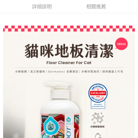
ATM付款
AFTEE先享後付是「在收到商品之後才付款」的支付方式。 讓您購物簡單
3.實際核准額度、可分期數及費用金額請依後續交易確認頁面所載為準。
詳細說明
相關推薦
便利好安心！
4.訂單成立30分鐘內，如未前往確認交易或遇審核未通過，訂單將自動取
１．簡單：不需註冊會員、不需綁卡、不需儲值。
運送方式
消。如遇「轉專審核」未通過狀況，表示未達大哥付你分期系統評分，恕無
２．便利：只要手機號碼，簡訊認證，即可結帳。
法說明評估內容。
３．安心：先確認商品／服務後，再付款。
全家取貨付款(限重5公斤，兩包貓砂以上無法寄送)
【繳款方式說明】
1.分期款項不併入電信帳單，「大哥付你分期」於每月結算日後寄送繳費提
每筆NT$80，滿NT$1,200(含以上)免運費
【「AFTEE先享後付」結帳流程】
醒簡訊。
１．於結帳方式選擇「AFTEE先享後付」後，將跳轉至「AFTEE先享後付」
2.透過簡訊連結打開帳單後，可選擇「超商條碼／台灣大直營門市／銀行轉
付款後全家取貨
結帳頁面，進行簡訊認證並確認金額後，即可完成結帳。
帳／街口支付／iPASS MONEY」等通路繳費。
２．訂單成立數日內，您將收到繳費通知簡訊。
每筆NT$80，滿NT$1,200(含以上)免運費
３．收到繳費通知簡訊後14天內，點擊此簡訊中的連結，可透過四大超商／
【注意事項】
ATM／網路銀行／等多元方式進行付款，方視為交易完成。
7-11取貨付款(限重5公斤，兩包貓砂以上無法寄送)
1.本服務係由「台灣大哥大股份有限公司」（以下簡稱本公司）所提供，讓
※ 請注意：結帳手續完成當下不需立刻繳費，但若您需要取消訂單，請聯絡
用戶於交易時，得透過本服務購買商品或服務，並由商店將買賣／分期付款
每筆NT$80，滿NT$1,200(含以上)免運費
購買商品的店家。未經商家同意取消之訂單仍視為有效，需透過AFTEE先享
買賣價金債權讓與本公司後，依約使用本公司帳單繳交帳款。
後付繳納相關費用。
2.基於同意付款使用「大哥付你分期」之契約關係目的，商店將以您的個人
付款後7-11取貨
※ 交易是否成功請以「AFTEE先享後付 」之結帳頁面顯示為準，若有關於
資料（包含姓名、電話或地址）提供予台灣大哥大進項蒐集、處理及利用，
是否繳費成功／繳費後需取消欲退款等相關疑問，請聯繫「AFTEE先享後付
每筆NT$80，滿NT$1,200(含以上)免運費
由本公司與您本人進行分期帳單所需資料之確認、核對及更正。
客戶支援中心」
https://netprotections.freshdesk.com/support/home
3.完整用戶服務條款，請詳閱以下連結：
https://oppay.tw/userRule
宅配(無配送離島)
【注意事項】
１．透過由恩沛科技股份有限公司提供之「AFTEE先享後付」服務完成之交
每筆NT$100，滿NT$1,200(含以上)免運費
易，需依本服務之必要範圍內提供個人資料，並將交易相關給付款項請求債
權轉讓予恩沛科技股份有限公司。
郵局(下單後不含六日3天出貨、無貨到付款)
２．關於個人資料處理事宜，請瀏覽以下網址：
每筆NT$150，滿NT$1,500(含以上)免運費
https://aftee.tw/terms/#terms3