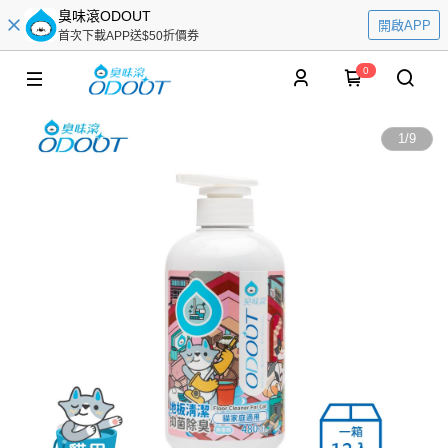
臭味滾ODOUT
開啟APP
首次下載APP送$50折價券
0
1
/
9