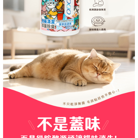
３．未成年的使用者請事先徵得法定代理人或監護人之同意方可使用
宅配上樓-新竹貨運
「AFTEE先享後付」，若未經同意申辦者引起之損失，本公司不負相關責
任。
每筆NT$120，滿NT$1,200(含以上)免運費
４．使用「AFTEE先享後付」時，將依據個別帳號之用戶狀況，依本公司即
時審查核予不同之上限額度；若仍有額度不足之情形，本公司將視審查結果
黑貓宅配
請求用戶進行身份認證。
每筆NT$145
５．嚴禁一人註冊多個帳號或使用他人資訊註冊。若發現惡意使用之情形，
恩沛科技股份有限公司將有權停止該用戶之使用額度並採取法律行動。