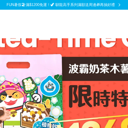
FUN暑假🏖️滿$1200免運！🦖 馴龍高手系列滿額送周邊🎁再抽好禮