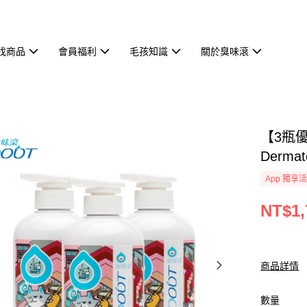
找商品
會員福利
毛孩知識
關於臭味滾
【3瓶優
Derm
App 獨享
NT$1,
商品詳情
數量