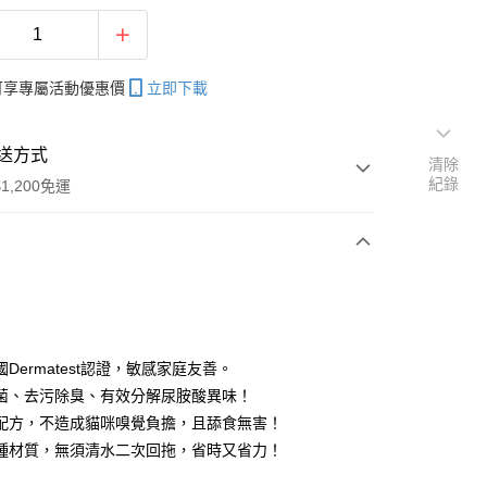
帳可享專屬活動優惠價
立即下載
送方式
清除
紀錄
1,200免運
次付款
期付款
0 利率 每期
NT$593
21家銀行
Dermatest認證，敏感家庭友善。
庫商業銀行
第一商業銀行
抑菌、去污除臭、有效分解尿胺酸異味！
付款
業銀行
彰化商業銀行
配方，不造成貓咪嗅覺負擔，且舔食無害！
業儲蓄銀行
台北富邦商業銀行
種材質，無須清水二次回拖，省時又省力！
華商業銀行
兆豐國際商業銀行
小企業銀行
台中商業銀行