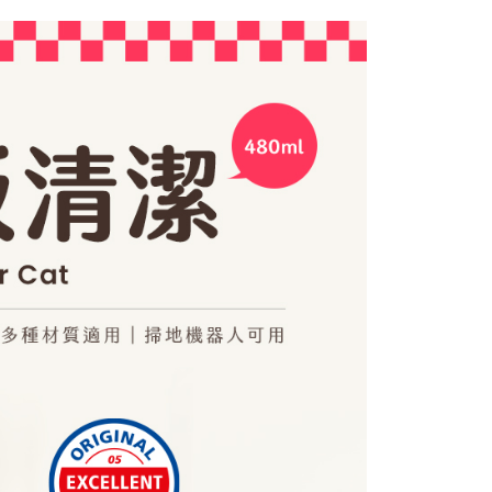
項】
網路銀行／等多元方式進行付款，方視為交易完成。
家取貨
係由「台灣大哥大股份有限公司」（以下簡稱本公司）所提供，讓
：結帳手續完成當下不需立刻繳費，但若您需要取消訂單，請聯
0，滿NT$1,200(含以上)免運費
易時，得透過本服務購買商品或服務，並由商店將買賣／分期付
的店家。未經商家同意取消之訂單仍視為有效，需透過AFTEE
金債權讓與本公司後，依約使用本公司帳單繳交帳款。
繳納相關費用。
貨付款(限重5公斤，兩包貓砂以上無法寄送)
意付款使用「大哥付你分期」之契約關係目的，商店將以您的個人
否成功請以「AFTEE先享後付 」之結帳頁面顯示為準，若有關於
含姓名、電話或地址）提供予台灣大哥大進項蒐集、處理及利
功／繳費後需取消欲退款等相關疑問，請聯繫「AFTEE先享後
0，滿NT$1,200(含以上)免運費
公司與您本人進行分期帳單所需資料之確認、核對及更正。
援中心」
https://netprotections.freshdesk.com/support/home
戶服務條款，請詳閱以下連結：
https://oppay.tw/userRule
1取貨
項】
0，滿NT$1,200(含以上)免運費
恩沛科技股份有限公司提供之「AFTEE先享後付」服務完成之
依本服務之必要範圍內提供個人資料，並將交易相關給付款項請
送離島)
讓予恩沛科技股份有限公司。
個人資料處理事宜，請瀏覽以下網址：
00，滿NT$1,200(含以上)免運費
ee.tw/terms/#terms3
年的使用者請事先徵得法定代理人或監護人之同意方可使用
後不含六日3天出貨、無貨到付款)
E先享後付」，若未經同意申辦者引起之損失，本公司不負相關責
50，滿NT$1,500(含以上)免運費
AFTEE先享後付」時，將依據個別帳號之用戶狀況，依本公司
新竹貨運
核予不同之上限額度；若仍有額度不足之情形，本公司將視審查
用戶進行身份認證。
20，滿NT$1,200(含以上)免運費
一人註冊多個帳號或使用他人資訊註冊。若發現惡意使用之情
科技股份有限公司將有權停止該用戶之使用額度並採取法律行
45