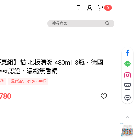
0
惠組】貓 地板清潔 480ml_3瓶．德國
atest認證．濃縮無香精
活動
超取滿NT$1,200免運
780