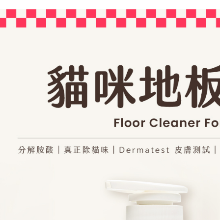
【注意事
／ATM／
付款後全
1.本服務
※ 請注意
每筆NT$8
用戶於交
絡購買商品
款買賣價
先享後付
7-11取
2.基於同
※ 交易是
資料（包
是否繳費成
每筆NT$8
用，由本
付客戶支
3.完整用
付款後7-1
【注意事
每筆NT$8
１．透過由
交易，需
宅配(無配
求債權轉
２．關於
每筆NT$1
https://aft
３．未成
郵局(下單
「AFTE
每筆NT$1
任。
４．使用「
宅配上樓-
即時審查
結果請求
每筆NT$1
５．嚴禁
形，恩沛
黑貓宅配
動。
每筆NT$1