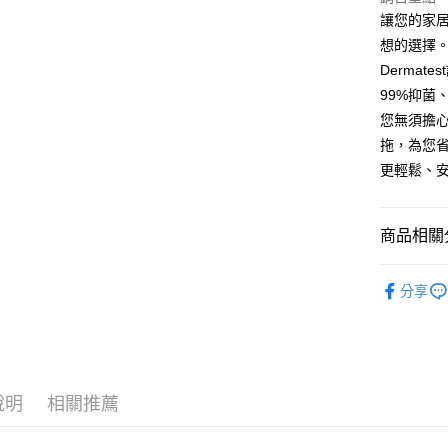
匯豐（
讓您的家居
街口支付
聯邦商
想的選擇
元大商
悠遊付
Derma
玉山商
99%抑
台新國
Google Pa
您無須擔
台灣樂
大哥付你
拖，為您省
相關說明
更輕鬆、
【大哥付
AFTEE先
1.本服務
2.付款方
相關說明
商品相關分
流程，驗
【關於「A
ATM付款
完成交易
AFTEE
▎居家清
3.實際核
便利好安
分享
4.訂單成
貨到付款
１．簡單
人氣商品
消。如遇
２．便利
無法說明
３．安心
﹥地板清
【繳款方
運送方式
1.分期款
【「AFT
🐱貓貓專
醒簡訊。
１．於結帳
全家取貨付
2.透過簡
說明
相關推薦
付」結帳
帳／街口支
每筆NT$8
２．訂單
３．收到繳