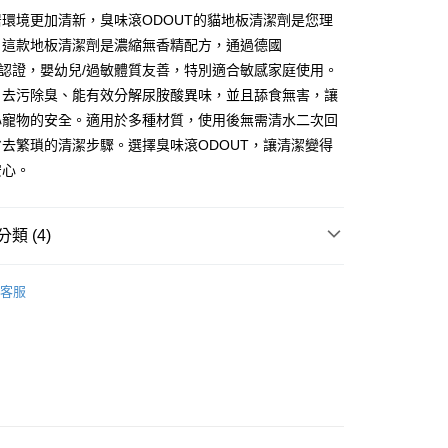
台灣）商業銀行
華泰商業銀行
環境更加清新，臭味滾ODOUT的貓地板清潔劑是您理
業銀行
遠東國際商業銀行
。這款地板清潔劑是濃縮無香精配方，通過德國
業銀行
永豐商業銀行
test認證，嬰幼兒/過敏體質友善，特別適合敏感家庭使用。
業銀行
星展（台灣）商業銀行
菌、去污除臭、能有效分解尿胺酸異味，並且舔食無害，讓
際商業銀行
中國信託商業銀行
y
心寵物的安全。適用於多種材質，使用後無需清水二次回
天信用卡公司
分期
去繁瑣的清潔步驟。選擇臭味滾ODOUT，讓清潔變得
安心。
你分期使用說明】
享後付
由台灣大哥大提供，台灣大哥大用戶可立即使用無須另外申請。
式選擇「大哥付你分期」，訂單成立後會自動跳轉到大哥付的交易
類 (4)
證手機門號後，選擇欲分期的期數、繳款截止日，確認付款後即
FTEE先享後付」】
。
先享後付是「在收到商品之後才付款」的支付方式。 讓您購物簡單
潔用品專區
准額度、可分期數及費用金額請依後續交易確認頁面所載為準。
心！
客服
立30分鐘內，如未前往確認交易或遇審核未通過，訂單將自動取
：不需註冊會員、不需綁卡、不需儲值。
推薦
「轉專審核」未通過狀況，表示未達大哥付你分期系統評分，恕
：只要手機號碼，簡訊認證，即可結帳。
評估內容。
：先確認商品／服務後，再付款。
潔｜適用各種地板材質
式說明】
項不併入電信帳單，「大哥付你分期」於每月結算日後寄送繳費提
EE先享後付」結帳流程】
區
地板清潔
方式選擇「AFTEE先享後付」後，將跳轉至「AFTEE先享後
款(限重5公斤，兩包貓砂以上無法寄送)
訊連結打開帳單後，可選擇「超商條碼／台灣大直營門市／銀行轉
頁面，進行簡訊認證並確認金額後，即可完成結帳。
付／iPASS MONEY」等通路繳費。
0，滿NT$1,200(含以上)免運費
成立數日內，您將收到繳費通知簡訊。
費通知簡訊後14天內，點擊此簡訊中的連結，可透過四大超商