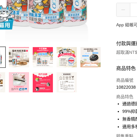
App 結
付款與運
超取滿NT$
付款方式
商品特色
信用卡一
商品編號
10822038
信用卡分
商品特色
3 期 
通過德國
合作金
99%
超商取貨
華南商
無香精
LINE Pay
上海商
適用多
國泰世
Apple Pay
銷售重點
臺灣中