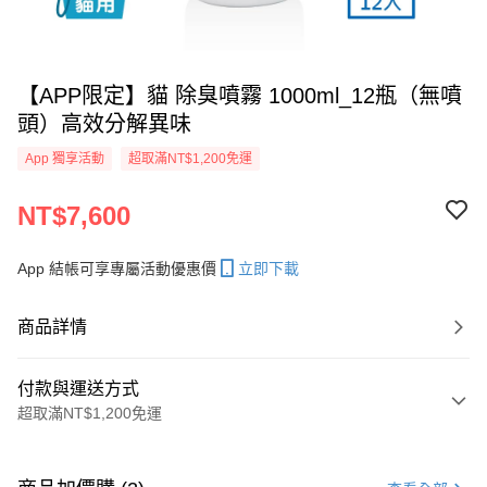
【APP限定】貓 除臭噴霧 1000ml_12瓶（無噴
頭）高效分解異味
App 獨享活動
超取滿NT$1,200免運
NT$7,600
App 結帳可享專屬活動優惠價
立即下載
商品詳情
付款與運送方式
超取滿NT$1,200免運
付款方式
信用卡一次付款