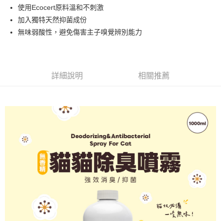
ATM付款
AFTEE先享後付是「在收到商品之後才付款」的支付方式。 讓您購物簡單
使用Ecocert原料溫和不刺激
3.實際核准額度、可分期數及費用金額請依後續交易確認頁面所載為準。
便利好安心！
4.訂單成立30分鐘內，如未前往確認交易或遇審核未通過，訂單將自動取
加入獨特天然抑菌成份
１．簡單：不需註冊會員、不需綁卡、不需儲值。
運送方式
消。如遇「轉專審核」未通過狀況，表示未達大哥付你分期系統評分，恕無
２．便利：只要手機號碼，簡訊認證，即可結帳。
無味弱酸性，避免傷害主子嗅覺辨別能力
法說明評估內容。
３．安心：先確認商品／服務後，再付款。
全家取貨付款(限重5公斤，兩包貓砂以上無法寄送)
【繳款方式說明】
1.分期款項不併入電信帳單，「大哥付你分期」於每月結算日後寄送繳費提
每筆NT$80，滿NT$1,200(含以上)免運費
【「AFTEE先享後付」結帳流程】
醒簡訊。
１．於結帳方式選擇「AFTEE先享後付」後，將跳轉至「AFTEE先享後付」
2.透過簡訊連結打開帳單後，可選擇「超商條碼／台灣大直營門市／銀行轉
付款後全家取貨
結帳頁面，進行簡訊認證並確認金額後，即可完成結帳。
詳細說明
相關推薦
帳／街口支付／iPASS MONEY」等通路繳費。
２．訂單成立數日內，您將收到繳費通知簡訊。
每筆NT$80，滿NT$1,200(含以上)免運費
３．收到繳費通知簡訊後14天內，點擊此簡訊中的連結，可透過四大超商／
【注意事項】
ATM／網路銀行／等多元方式進行付款，方視為交易完成。
7-11取貨付款(限重5公斤，兩包貓砂以上無法寄送)
1.本服務係由「台灣大哥大股份有限公司」（以下簡稱本公司）所提供，讓
※ 請注意：結帳手續完成當下不需立刻繳費，但若您需要取消訂單，請聯絡
用戶於交易時，得透過本服務購買商品或服務，並由商店將買賣／分期付款
每筆NT$80，滿NT$1,200(含以上)免運費
購買商品的店家。未經商家同意取消之訂單仍視為有效，需透過AFTEE先享
買賣價金債權讓與本公司後，依約使用本公司帳單繳交帳款。
後付繳納相關費用。
2.基於同意付款使用「大哥付你分期」之契約關係目的，商店將以您的個人
付款後7-11取貨
※ 交易是否成功請以「AFTEE先享後付 」之結帳頁面顯示為準，若有關於
資料（包含姓名、電話或地址）提供予台灣大哥大進項蒐集、處理及利用，
是否繳費成功／繳費後需取消欲退款等相關疑問，請聯繫「AFTEE先享後付
每筆NT$80，滿NT$1,200(含以上)免運費
由本公司與您本人進行分期帳單所需資料之確認、核對及更正。
客戶支援中心」
https://netprotections.freshdesk.com/support/home
3.完整用戶服務條款，請詳閱以下連結：
https://oppay.tw/userRule
宅配(無配送離島)
【注意事項】
１．透過由恩沛科技股份有限公司提供之「AFTEE先享後付」服務完成之交
每筆NT$100，滿NT$1,200(含以上)免運費
易，需依本服務之必要範圍內提供個人資料，並將交易相關給付款項請求債
權轉讓予恩沛科技股份有限公司。
郵局(下單後不含六日3天出貨、無貨到付款)
２．關於個人資料處理事宜，請瀏覽以下網址：
每筆NT$150，滿NT$1,500(含以上)免運費
https://aftee.tw/terms/#terms3