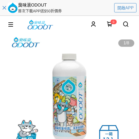
臭味滾ODOUT
開啟APP
首次下載APP送$50折價券
0
1
/
8