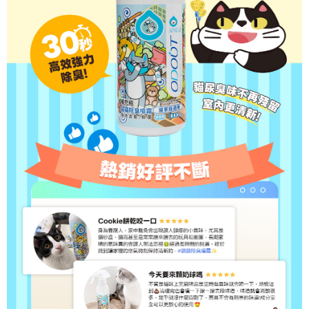
３．未成年的使用者請事先徵得法定代理人或監護人之同意方可使用
宅配上樓-新竹貨運
「AFTEE先享後付」，若未經同意申辦者引起之損失，本公司不負相關責
任。
每筆NT$120，滿NT$1,200(含以上)免運費
４．使用「AFTEE先享後付」時，將依據個別帳號之用戶狀況，依本公司即
時審查核予不同之上限額度；若仍有額度不足之情形，本公司將視審查結果
黑貓宅配
請求用戶進行身份認證。
每筆NT$145
５．嚴禁一人註冊多個帳號或使用他人資訊註冊。若發現惡意使用之情形，
恩沛科技股份有限公司將有權停止該用戶之使用額度並採取法律行動。