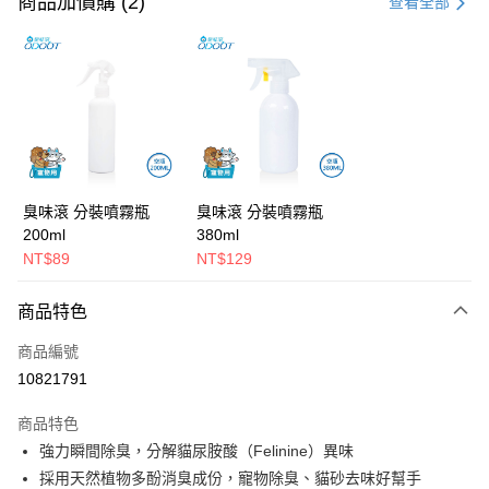
商品加價購 (2)
查看全部
信用卡分期付款
3 期 0 利率 每期
NT$2,533
21家銀行
合作金庫商業銀行
第一商業銀行
超商取貨付款
華南商業銀行
彰化商業銀行
LINE Pay
上海商業儲蓄銀行
台北富邦商業銀行
國泰世華商業銀行
兆豐國際商業銀行
Apple Pay
臺灣中小企業銀行
台中商業銀行
臭味滾 分裝噴霧瓶
臭味滾 分裝噴霧瓶
匯豐（台灣）商業銀行
華泰商業銀行
200ml
380ml
街口支付
聯邦商業銀行
遠東國際商業銀行
NT$89
NT$129
元大商業銀行
永豐商業銀行
悠遊付
玉山商業銀行
星展（台灣）商業銀行
商品特色
台新國際商業銀行
中國信託商業銀行
Google Pay
台灣樂天信用卡公司
商品編號
大哥付你分期
10821791
相關說明
【大哥付你分期使用說明】
商品特色
AFTEE先享後付
1.本服務由台灣大哥大提供，台灣大哥大用戶可立即使用無須另外申請。
2.付款方式選擇「大哥付你分期」，訂單成立後會自動跳轉到大哥付的交易
強力瞬間除臭，分解貓尿胺酸（Felinine）異味
相關說明
流程，驗證手機門號後，選擇欲分期的期數、繳款截止日，確認付款後即完
採用天然植物多酚消臭成份，寵物除臭、貓砂去味好幫手
【關於「AFTEE先享後付」】
成交易。