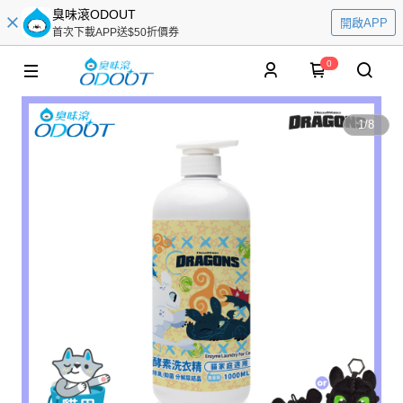
臭味滾ODOUT
開啟APP
首次下載APP送$50折價券
0
1
/
8