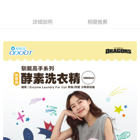
4.訂單成立30分鐘內，如未前往確認交易或遇審核未通過，訂單將自動取
貨到付款
１．簡單：不需註冊會員、不需綁卡、不需儲值。
消。如遇「轉專審核」未通過狀況，表示未達大哥付你分期系統評分，恕無
２．便利：只要手機號碼，簡訊認證，即可結帳。
法說明評估內容。
３．安心：先確認商品／服務後，再付款。
【繳款方式說明】
運送方式
詳細說明
相關推薦
1.分期款項不併入電信帳單，「大哥付你分期」於每月結算日後寄送繳費提
【「AFTEE先享後付」結帳流程】
【全家取貨付款】指定免運組
醒簡訊。
１．於結帳方式選擇「AFTEE先享後付」後，將跳轉至「AFTEE先享後付」
2.透過簡訊連結打開帳單後，可選擇「超商條碼／台灣大直營門市／銀行轉
免運費
結帳頁面，進行簡訊認證並確認金額後，即可完成結帳。
帳／街口支付／iPASS MONEY」等通路繳費。
２．訂單成立數日內，您將收到繳費通知簡訊。
【付款後全家取貨】指定免運組
３．收到繳費通知簡訊後14天內，點擊此簡訊中的連結，可透過四大超商／
【注意事項】
ATM／網路銀行／等多元方式進行付款，方視為交易完成。
免運費
1.本服務係由「台灣大哥大股份有限公司」（以下簡稱本公司）所提供，讓
※ 請注意：結帳手續完成當下不需立刻繳費，但若您需要取消訂單，請聯絡
用戶於交易時，得透過本服務購買商品或服務，並由商店將買賣／分期付款
購買商品的店家。未經商家同意取消之訂單仍視為有效，需透過AFTEE先享
【7-11取貨付款】指定免運組
買賣價金債權讓與本公司後，依約使用本公司帳單繳交帳款。
後付繳納相關費用。
2.基於同意付款使用「大哥付你分期」之契約關係目的，商店將以您的個人
免運費
※ 交易是否成功請以「AFTEE先享後付 」之結帳頁面顯示為準，若有關於
資料（包含姓名、電話或地址）提供予台灣大哥大進項蒐集、處理及利用，
是否繳費成功／繳費後需取消欲退款等相關疑問，請聯繫「AFTEE先享後付
由本公司與您本人進行分期帳單所需資料之確認、核對及更正。
客戶支援中心」
https://netprotections.freshdesk.com/support/home
【付款後7-11取貨】指定免運組
3.完整用戶服務條款，請詳閱以下連結：
https://oppay.tw/userRule
免運費
【注意事項】
１．透過由恩沛科技股份有限公司提供之「AFTEE先享後付」服務完成之交
宅配(無配送離島)
易，需依本服務之必要範圍內提供個人資料，並將交易相關給付款項請求債
權轉讓予恩沛科技股份有限公司。
每筆NT$100，滿NT$1,200(含以上)免運費
２．關於個人資料處理事宜，請瀏覽以下網址：
https://aftee.tw/terms/#terms3
郵局(下單後不含六日3天出貨、無貨到付款)
３．未成年的使用者請事先徵得法定代理人或監護人之同意方可使用
每筆NT$150，滿NT$1,500(含以上)免運費