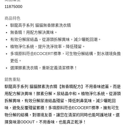
信用卡分期付款
11875000
3 期 0 利率 每期
NT$150
21家銀行
商品特色
合作金庫商業銀行
第一商業銀行
超商取貨付款
馴龍高手系列 貓貓無香酵素洗衣精
華南商業銀行
彰化商業銀行
無香精！用配方解決異味。
LINE Pay
上海商業儲蓄銀行
台北富邦商業銀行
國泰世華商業銀行
兆豐國際商業銀行
有效分解尿結晶，從源頭拆解異味，減少曬乾回潮。
Apple Pay
臺灣中小企業銀行
台中商業銀行
植物淨化系統，提升洗淨效率，降低殘留。
匯豐（台灣）商業銀行
華泰商業銀行
多項原料符合ECOCERT標準，可生物分解結構，對水環境負擔
街口支付
聯邦商業銀行
遠東國際商業銀行
更低。
元大商業銀行
永豐商業銀行
悠遊付
選擇酵素洗衣精，重新定義清潔標準！
玉山商業銀行
星展（台灣）商業銀行
台新國際商業銀行
中國信託商業銀行
Google Pay
銷售重點
台灣樂天信用卡公司
大哥付你分期
馴龍高手系列 貓貓酵素洗衣精【無香精配方】不用香味遮蓋，而是
相關說明
用配方解決異味！酵素分解 × 尿結晶中和 × 植物淨化系統。從源頭
【大哥付你分期使用說明】
拆解異味，有效分解尿液結晶殘留、降低刺鼻氣味，減少曬乾回
AFTEE先享後付
1.本服務由台灣大哥大提供，台灣大哥大用戶可立即使用無須另外申請。
味，避免反覆殘留累積！多項原料符合ECOCERT標準，擁有可生
2.付款方式選擇「大哥付你分期」，訂單成立後會自動跳轉到大哥付的交易
相關說明
流程，驗證手機門號後，選擇欲分期的期數、繳款截止日，確認付款後即完
物分解的結構，對環境友善，讓您在清潔的同時也能呵護地球。選
【關於「AFTEE先享後付」】
成交易。
ATM付款
擇臭味滾ODOUT，不用香味，也能真正乾淨！
AFTEE先享後付是「在收到商品之後才付款」的支付方式。 讓您購物簡單
3.實際核准額度、可分期數及費用金額請依後續交易確認頁面所載為準。
便利好安心！