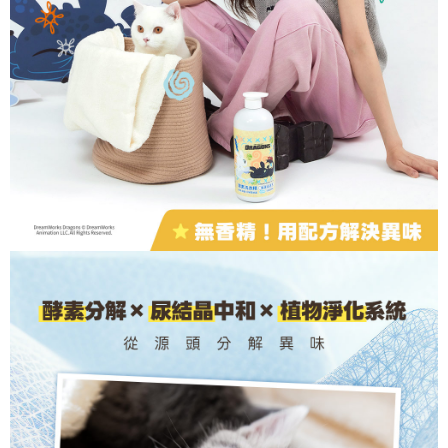
「AFTEE先享後付」，若未經同意申辦者引起之損失，本公司不負相關責
任。
宅配上樓-新竹貨運
４．使用「AFTEE先享後付」時，將依據個別帳號之用戶狀況，依本公司即
時審查核予不同之上限額度；若仍有額度不足之情形，本公司將視審查結果
每筆NT$120，滿NT$1,200(含以上)免運費
請求用戶進行身份認證。
５．嚴禁一人註冊多個帳號或使用他人資訊註冊。若發現惡意使用之情形，
黑貓宅配
恩沛科技股份有限公司將有權停止該用戶之使用額度並採取法律行動。
每筆NT$145
貨到付款(無配送離島)
每筆NT$130，滿NT$1,200(含以上)免運費