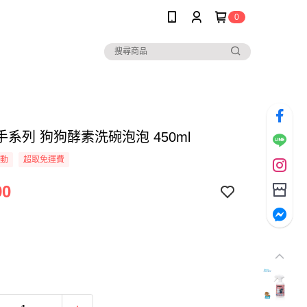
0
系列 狗狗酵素洗碗泡泡 450ml
活動
超取免運費
90