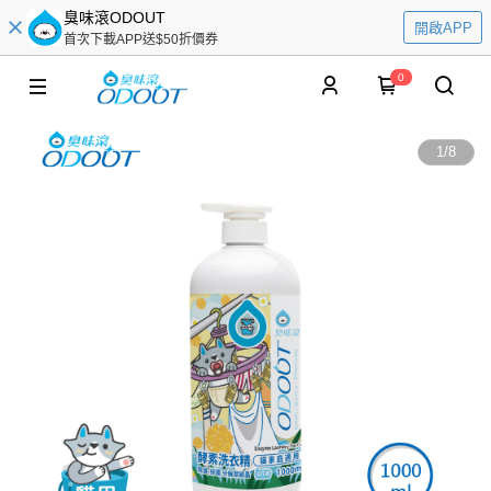
臭味滾ODOUT
開啟APP
首次下載APP送$50折價券
0
1
/
8