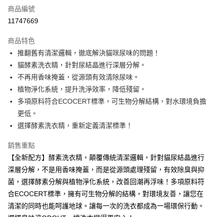
商品編號
信用卡分期付款
11747669
3 期 0 利率 每期
NT$150
21家銀行
商品特色
合作金庫商業銀行
第一商業銀行
超商取貨付款
推翻舊有清潔邏輯，徹底解決貓咪尿味的問題！
華南商業銀行
彰化商業銀行
貓酵素洗衣精，針對尿結晶進行深層分解。
LINE Pay
上海商業儲蓄銀行
台北富邦商業銀行
國泰世華商業銀行
兆豐國際商業銀行
不再用香味掩蓋，從源頭有效清除尿味。
Apple Pay
臺灣中小企業銀行
台中商業銀行
植物淨化系統，提升洗淨效率，降低殘留。
匯豐（台灣）商業銀行
華泰商業銀行
多項原料符合ECOCERT標準，可生物分解結構，對水環境負擔
街口支付
聯邦商業銀行
遠東國際商業銀行
更低。
元大商業銀行
永豐商業銀行
悠遊付
選擇酵素洗衣精，重新定義清潔標準！
玉山商業銀行
星展（台灣）商業銀行
台新國際商業銀行
中國信託商業銀行
Google Pay
銷售重點
台灣樂天信用卡公司
大哥付你分期
【全新配方】酵素洗衣精，顛覆傳統清潔邏輯，針對貓尿結晶進行
相關說明
深層分解，不是用香味掩蓋，而是從源頭處理殘留，有效除臭與抑
【大哥付你分期使用說明】
菌，選擇酵素分解與植物淨化系統，改善回潮再浮味！多項原料符
AFTEE先享後付
1.本服務由台灣大哥大提供，台灣大哥大用戶可立即使用無須另外申請。
合ECOCERT標準，擁有可生物分解的結構，對環境友善，讓您在
2.付款方式選擇「大哥付你分期」，訂單成立後會自動跳轉到大哥付的交易
相關說明
流程，驗證手機門號後，選擇欲分期的期數、繳款截止日，確認付款後即完
清潔的同時也能呵護地球。讓每一次的洗衣都成為一場環保行動。
【關於「AFTEE先享後付」】
成交易。
ATM付款