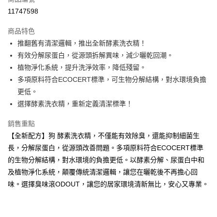
信用卡分期付款
11747598
3 期 0 利率 每期
NT$393
21家銀行
商品特色
合作金庫商業銀行
第一商業銀行
超商取貨付款
推翻舊有清潔邏輯，推出全新酵素洗衣精！
華南商業銀行
彰化商業銀行
有效分解尿蛋白，從源頭拆解異味，減少曬乾回潮。
LINE Pay
上海商業儲蓄銀行
台北富邦商業銀行
國泰世華商業銀行
兆豐國際商業銀行
植物淨化系統，提升洗淨效率，降低殘留。
Apple Pay
臺灣中小企業銀行
台中商業銀行
多項原料符合ECOCERT標準，可生物分解結構，對水環境負擔
匯豐（台灣）商業銀行
華泰商業銀行
更低。
街口支付
聯邦商業銀行
遠東國際商業銀行
選擇酵素洗衣精，重新定義清潔標準！
元大商業銀行
永豐商業銀行
悠遊付
玉山商業銀行
星展（台灣）商業銀行
銷售重點
台新國際商業銀行
中國信託商業銀行
Google Pay
【全新配方】狗 酵素洗衣精，不僅能有效除臭，還能抑制細菌生
台灣樂天信用卡公司
大哥付你分期
長，分解尿蛋白，從源頭改善問題。多項原料符合ECOCERT標準
相關說明
的生物分解結構，對水環境的負擔更低。以酵素分解、尿蛋白中和
【大哥付你分期使用說明】
及植物淨化系統，顛覆傳統清潔邏輯，讓您在曬乾後不再擔心回
AFTEE先享後付
1.本服務由台灣大哥大提供，台灣大哥大用戶可立即使用無須另外申請。
味。選擇臭味滾ODOUT，讓您的居家環境清新無比，安心又專業。
2.付款方式選擇「大哥付你分期」，訂單成立後會自動跳轉到大哥付的交易
相關說明
流程，驗證手機門號後，選擇欲分期的期數、繳款截止日，確認付款後即完
【關於「AFTEE先享後付」】
成交易。
ATM付款
AFTEE先享後付是「在收到商品之後才付款」的支付方式。 讓您購物簡單
3.實際核准額度、可分期數及費用金額請依後續交易確認頁面所載為準。
便利好安心！