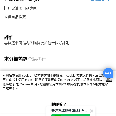
▎居家清潔用品專區
人氣商品推薦
評價
喜歡這個商品嗎？購買後給他一個好評吧
本分類熱銷
全站排行
本網站中使用 cookie，欲查詢有關本網站使用 cookie 方式之詳情，及若您不希
熱門標籤
望在電腦上使用 cookie 時應如何變更電腦的 cookie 設定，請參閱本網站「
隱私
權條款
」之 Cookie 聲明。您繼續使用本網站即表示您同意本公司得按本網站使
用條款之 Cookie 聲明使用 cookie。
了解更多 >
我知道了
新好友填問卷領$88折扣金