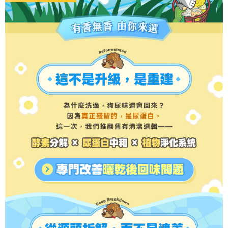
「AFTEE先享後付」，若未經同意申辦者引起之損失，本公司不負相關責
任。
宅配上樓-新竹貨運
４．使用「AFTEE先享後付」時，將依據個別帳號之用戶狀況，依本公司即
時審查核予不同之上限額度；若仍有額度不足之情形，本公司將視審查結果
每筆NT$120，滿NT$1,200(含以上)免運費
請求用戶進行身份認證。
５．嚴禁一人註冊多個帳號或使用他人資訊註冊。若發現惡意使用之情形，
黑貓宅配
恩沛科技股份有限公司將有權停止該用戶之使用額度並採取法律行動。
每筆NT$145
貨到付款(無配送離島)
每筆NT$130，滿NT$1,200(含以上)免運費