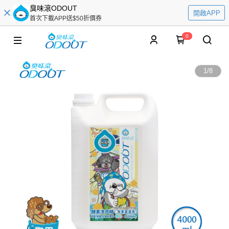
臭味滾ODOUT
開啟APP
首次下載APP送$50折價券
0
1
/
8