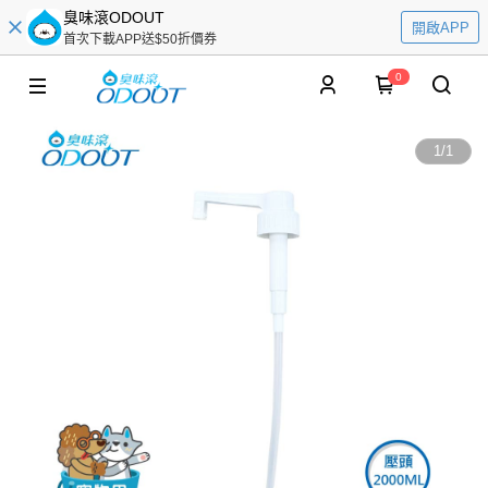
臭味滾ODOUT
開啟APP
首次下載APP送$50折價券
0
1
/
1