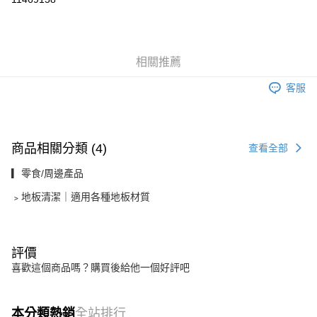
3 期 0 利率 每期
NT$15
21家銀行
合作金庫商業銀行
第一商業銀行
超商取貨付款
華南商業銀行
彰化商業銀行
相關推薦
LINE Pay
上海商業儲蓄銀行
台北富邦商業銀行
國泰世華商業銀行
兆豐國際商業銀行
客服
Apple Pay
臺灣中小企業銀行
台中商業銀行
匯豐（台灣）商業銀行
華泰商業銀行
街口支付
聯邦商業銀行
遠東國際商業銀行
元大商業銀行
永豐商業銀行
悠遊付
商品相關分類 (4)
查看全部
玉山商業銀行
星展（台灣）商業銀行
台新國際商業銀行
中國信託商業銀行
Google Pay
▎零食/周邊產品
台灣樂天信用卡公司
大哥付你分期
﹥地板清潔｜適用各種地板材質
相關說明
【大哥付你分期使用說明】
AFTEE先享後付
1.本服務由台灣大哥大提供，台灣大哥大用戶可立即使用無須另外申請。
評價
2.付款方式選擇「大哥付你分期」，訂單成立後會自動跳轉到大哥付的交易
相關說明
喜歡這個商品嗎？購買後給他一個好評吧
流程，驗證手機門號後，選擇欲分期的期數、繳款截止日，確認付款後即完
【關於「AFTEE先享後付」】
成交易。
ATM付款
AFTEE先享後付是「在收到商品之後才付款」的支付方式。 讓您購物簡單
3.實際核准額度、可分期數及費用金額請依後續交易確認頁面所載為準。
便利好安心！
4.訂單成立30分鐘內，如未前往確認交易或遇審核未通過，訂單將自動取
貨到付款
本分類熱銷
全站排行
１．簡單：不需註冊會員、不需綁卡、不需儲值。