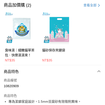
信用卡一次付款
商品加價購 (2)
查看全部
LINE Pay
Apple Pay
街口支付
悠遊付
Google Pay
臭味滾｜細嫩貓草茶
貓砂保存夾鏈袋
包．快樂滾滾來！
大哥付你分期
NT$35
NT$35
相關說明
【大哥付你分期使用說明】
AFTEE先享後付
商品特色
1.本服務由台灣大哥大提供，台灣大哥大用戶可立即使用無須另外申請。
2.付款方式選擇「大哥付你分期」，訂單成立後會自動跳轉到大哥付的交易
相關說明
商品編號
流程，驗證手機門號後，選擇欲分期的期數、繳款截止日，確認付款後即完
【關於「AFTEE先享後付」】
成交易。
ATM付款
10820909
AFTEE先享後付是「在收到商品之後才付款」的支付方式。 讓您購物簡單
3.實際核准額度、可分期數及費用金額請依後續交易確認頁面所載為準。
便利好安心！
4.訂單成立30分鐘內，如未前往確認交易或遇審核未通過，訂單將自動取
１．簡單：不需註冊會員、不需綁卡、不需儲值。
商品特色
運送方式
消。如遇「轉專審核」未通過狀況，表示未達大哥付你分期系統評分，恕無
２．便利：只要手機號碼，簡訊認證，即可結帳。
專為潔癖家庭設計，1.5mm豆腐砂有效吸附異味。
法說明評估內容。
３．安心：先確認商品／服務後，再付款。
宅配(無配送離島)