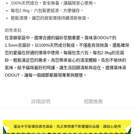
【繳款方式說明】
100%天然成分，安全無毒，讓貓咪安心使用。
1.分期款項不併入電信帳單，「大哥付你分期」於每月結算日後寄送繳費提
每筆NT$100，滿NT$1,200(含以上)免運費
【「AFTEE先享後付」結帳流程】
每包2.8kg，六包裝更經濟，方便儲存。
醒簡訊。
１．於結帳方式選擇「AFTEE先享後付」後，將跳轉至「AFTEE先享後付」
2.透過簡訊連結打開帳單後，可選擇「超商條碼／台灣大直營門市／銀行轉
輕鬆清理，讓您的居家環境持續清新無臭。
郵局(下單後不含六日3天出貨、無貨到付款)
結帳頁面，進行簡訊認證並確認金額後，即可完成結帳。
帳／街口支付／iPASS MONEY」等通路繳費。
２．訂單成立數日內，您將收到繳費通知簡訊。
每筆NT$150，滿NT$1,500(含以上)免運費
銷售重點
３．收到繳費通知簡訊後14天內，點擊此簡訊中的連結，可透過四大超商／
【注意事項】
ATM／網路銀行／等多元方式進行付款，方視為交易完成。
在潔癖家庭中，選擇合適的貓砂至關重要。臭味滾ODOUT的
1.本服務係由「台灣大哥大股份有限公司」（以下簡稱本公司）所提供，讓
※ 請注意：結帳手續完成當下不需立刻繳費，但若您需要取消訂單，請聯絡
用戶於交易時，得透過本服務購買商品或服務，並由商店將買賣／分期付款
1.5mm豆腐砂，以100%天然成分製成，不僅能有效除臭，還能確保
購買商品的店家。未經商家同意取消之訂單仍視為有效，需透過AFTEE先享
買賣價金債權讓與本公司後，依約使用本公司帳單繳交帳款。
後付繳納相關費用。
您的愛貓在舒適的環境中使用。每箱包含六包，每包2.8kg的豆腐
2.基於同意付款使用「大哥付你分期」之契約關係目的，商店將以您的個人
※ 交易是否成功請以「AFTEE先享後付 」之結帳頁面顯示為準，若有關於
砂，輕鬆滿足您的需求，為您帶來省心的清潔體驗。告別不愉快的
資料（包含姓名、電話或地址）提供予台灣大哥大進項蒐集、處理及利用，
是否繳費成功／繳費後需取消欲退款等相關疑問，請聯繫「AFTEE先享後付
由本公司與您本人進行分期帳單所需資料之確認、核對及更正。
氣味，給予貓咪最好的呵護，讓生活回歸清新與自在。選擇臭味滾
客戶支援中心」
https://netprotections.freshdesk.com/support/home
3.完整用戶服務條款，請詳閱以下連結：
https://oppay.tw/userRule
ODOUT，讓每一個細節都展現專業與關懷。
【注意事項】
１．透過由恩沛科技股份有限公司提供之「AFTEE先享後付」服務完成之交
易，需依本服務之必要範圍內提供個人資料，並將交易相關給付款項請求債
權轉讓予恩沛科技股份有限公司。
２．關於個人資料處理事宜，請瀏覽以下網址：
詳細說明
相關推薦
https://aftee.tw/terms/#terms3
３．未成年的使用者請事先徵得法定代理人或監護人之同意方可使用
「AFTEE先享後付」，若未經同意申辦者引起之損失，本公司不負相關責
任。
４．使用「AFTEE先享後付」時，將依據個別帳號之用戶狀況，依本公司即
時審查核予不同之上限額度；若仍有額度不足之情形，本公司將視審查結果