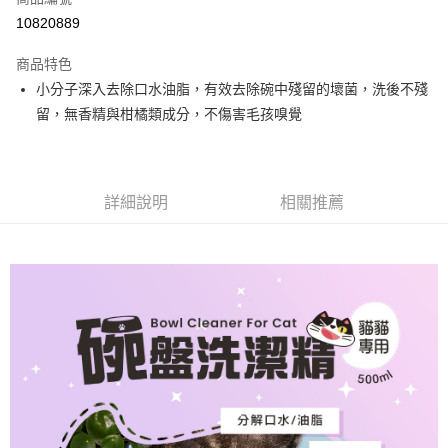
信用卡分期付款
10820889
3 期 0 利率 每期
NT$126
21家銀行
商品特色
合作金庫商業銀行
第一商業銀行
超商取貨付款
小分子深入去除口水油脂，有效去除碗中殘留的壞菌，洗後不殘
華南商業銀行
彰化商業銀行
留，無香精與柑橘類成分，不傷害毛孩嗅覺
LINE Pay
上海商業儲蓄銀行
台北富邦商業銀行
國泰世華商業銀行
兆豐國際商業銀行
Apple Pay
臺灣中小企業銀行
台中商業銀行
匯豐（台灣）商業銀行
華泰商業銀行
街口支付
聯邦商業銀行
遠東國際商業銀行
詳細說明
相關推薦
元大商業銀行
永豐商業銀行
悠遊付
玉山商業銀行
星展（台灣）商業銀行
台新國際商業銀行
中國信託商業銀行
Google Pay
台灣樂天信用卡公司
大哥付你分期
相關說明
【大哥付你分期使用說明】
AFTEE先享後付
1.本服務由台灣大哥大提供，台灣大哥大用戶可立即使用無須另外申請。
2.付款方式選擇「大哥付你分期」，訂單成立後會自動跳轉到大哥付的交易
相關說明
流程，驗證手機門號後，選擇欲分期的期數、繳款截止日，確認付款後即完
【關於「AFTEE先享後付」】
成交易。
ATM付款
AFTEE先享後付是「在收到商品之後才付款」的支付方式。 讓您購物簡單
3.實際核准額度、可分期數及費用金額請依後續交易確認頁面所載為準。
便利好安心！