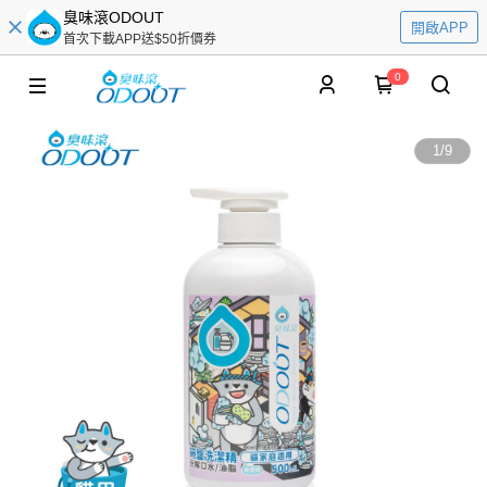
臭味滾ODOUT
開啟APP
首次下載APP送$50折價券
0
1
/
9