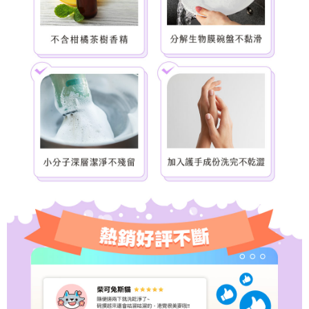
「AFTEE先享後付」，若未經同意申辦者引起之損失，本公司不負相關責
任。
宅配上樓-新竹貨運
４．使用「AFTEE先享後付」時，將依據個別帳號之用戶狀況，依本公司即
時審查核予不同之上限額度；若仍有額度不足之情形，本公司將視審查結果
每筆NT$120，滿NT$1,200(含以上)免運費
請求用戶進行身份認證。
５．嚴禁一人註冊多個帳號或使用他人資訊註冊。若發現惡意使用之情形，
黑貓宅配
恩沛科技股份有限公司將有權停止該用戶之使用額度並採取法律行動。
每筆NT$145
貨到付款(無配送離島)
每筆NT$130，滿NT$1,200(含以上)免運費