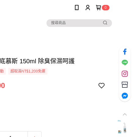
0
底慕斯 150ml 除臭保濕呵護
活動
超取滿NT$1,200免運
90