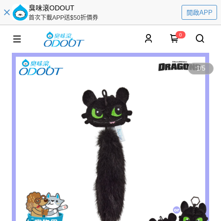
臭味滾ODOUT
開啟APP
首次下載APP送$50折價券
0
1
/
5