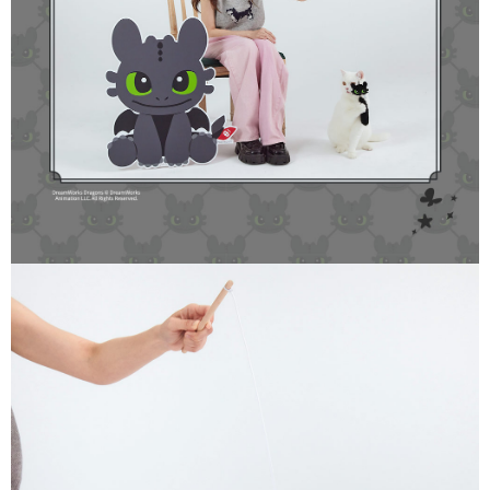
宅配上樓-新竹貨運
４．使用「AFTEE先享後付」時，將依據個別帳號之用戶狀況，依本公司即
時審查核予不同之上限額度；若仍有額度不足之情形，本公司將視審查結果
每筆NT$120，滿NT$1,200(含以上)免運費
請求用戶進行身份認證。
５．嚴禁一人註冊多個帳號或使用他人資訊註冊。若發現惡意使用之情形，
黑貓宅配
恩沛科技股份有限公司將有權停止該用戶之使用額度並採取法律行動。
每筆NT$145
貨到付款(無配送離島)
每筆NT$130，滿NT$1,200(含以上)免運費