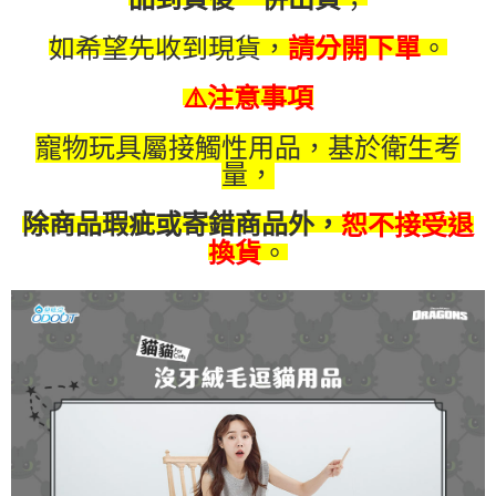
消。如遇「轉專審核」未通過狀況，表示未達大哥付你分期系統評分，恕無
２．便利：只要手機號碼，簡訊認證，即可結帳。
法說明評估內容。
３．安心：先確認商品／服務後，再付款。
如希望先收到現貨，
。
請分開下單
【繳款方式說明】
運送方式
1.分期款項不併入電信帳單，「大哥付你分期」於每月結算日後寄送繳費提
【「AFTEE先享後付」結帳流程】
全家取貨付款(限重5公斤，兩包貓砂以上無法寄送)
醒簡訊。
⚠️注意事項
１．於結帳方式選擇「AFTEE先享後付」後，將跳轉至「AFTEE先享後付」
2.透過簡訊連結打開帳單後，可選擇「超商條碼／台灣大直營門市／銀行轉
每筆NT$80，滿NT$1,200(含以上)免運費
結帳頁面，進行簡訊認證並確認金額後，即可完成結帳。
帳／街口支付／iPASS MONEY」等通路繳費。
２．訂單成立數日內，您將收到繳費通知簡訊。
寵物玩具屬接觸性用品，基於衛生考
付款後全家取貨
３．收到繳費通知簡訊後14天內，點擊此簡訊中的連結，可透過四大超商／
【注意事項】
量，
ATM／網路銀行／等多元方式進行付款，方視為交易完成。
每筆NT$80，滿NT$1,200(含以上)免運費
1.本服務係由「台灣大哥大股份有限公司」（以下簡稱本公司）所提供，讓
※ 請注意：結帳手續完成當下不需立刻繳費，但若您需要取消訂單，請聯絡
用戶於交易時，得透過本服務購買商品或服務，並由商店將買賣／分期付款
購買商品的店家。未經商家同意取消之訂單仍視為有效，需透過AFTEE先享
除商品瑕疵或寄錯商品外，
恕不接受退
7-11取貨付款(限重5公斤，兩包貓砂以上無法寄送)
買賣價金債權讓與本公司後，依約使用本公司帳單繳交帳款。
後付繳納相關費用。
。
2.基於同意付款使用「大哥付你分期」之契約關係目的，商店將以您的個人
換貨
每筆NT$80，滿NT$1,200(含以上)免運費
※ 交易是否成功請以「AFTEE先享後付 」之結帳頁面顯示為準，若有關於
資料（包含姓名、電話或地址）提供予台灣大哥大進項蒐集、處理及利用，
是否繳費成功／繳費後需取消欲退款等相關疑問，請聯繫「AFTEE先享後付
由本公司與您本人進行分期帳單所需資料之確認、核對及更正。
客戶支援中心」
https://netprotections.freshdesk.com/support/home
付款後7-11取貨
3.完整用戶服務條款，請詳閱以下連結：
https://oppay.tw/userRule
每筆NT$80，滿NT$1,200(含以上)免運費
【注意事項】
１．透過由恩沛科技股份有限公司提供之「AFTEE先享後付」服務完成之交
宅配(無配送離島)
易，需依本服務之必要範圍內提供個人資料，並將交易相關給付款項請求債
權轉讓予恩沛科技股份有限公司。
每筆NT$100，滿NT$1,200(含以上)免運費
２．關於個人資料處理事宜，請瀏覽以下網址：
https://aftee.tw/terms/#terms3
郵局(下單後不含六日3天出貨、無貨到付款)
３．未成年的使用者請事先徵得法定代理人或監護人之同意方可使用
每筆NT$150，滿NT$1,500(含以上)免運費
「AFTEE先享後付」，若未經同意申辦者引起之損失，本公司不負相關責
任。