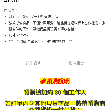
11946914
3 期 0 利率 每期
NT$96
21家銀行
商品特色
合作金庫商業銀行
第一商業銀行
超商取貨付款
馴龍高手系列 沒牙絨毛逗貓用品
華南商業銀行
彰化商業銀行
貓奴必備良品！不僅外觀可愛，還能掛在逗貓棒上當作獵物，激
LINE Pay
上海商業儲蓄銀行
台北富邦商業銀行
國泰世華商業銀行
兆豐國際商業銀行
發貓咪的天性，讓牠們盡情玩耍，釋放能量。
Apple Pay
臺灣中小企業銀行
台中商業銀行
尺寸 24*6*5cm
匯豐（台灣）商業銀行
華泰商業銀行
*** 除瑕疵/寄錯以外，不提供退換貨 ***
街口支付
聯邦商業銀行
遠東國際商業銀行
元大商業銀行
永豐商業銀行
悠遊付
玉山商業銀行
星展（台灣）商業銀行
台新國際商業銀行
中國信託商業銀行
Google Pay
詳細說明
相關推薦
台灣樂天信用卡公司
大哥付你分期
相關說明
🦖預購說明
【大哥付你分期使用說明】
AFTEE先享後付
1.本服務由台灣大哥大提供，台灣大哥大用戶可立即使用無須另外申請。
2.付款方式選擇「大哥付你分期」，訂單成立後會自動跳轉到大哥付的交易
相關說明
預購
追加約 30 個工作天
流程，驗證手機門號後，選擇欲分期的期數、繳款截止日，確認付款後即完
【關於「AFTEE先享後付」】
成交易。
ATM付款
AFTEE先享後付是「在收到商品之後才付款」的支付方式。 讓您購物簡單
若訂單內含其他現貨商品，
將待預購商
3.實際核准額度、可分期數及費用金額請依後續交易確認頁面所載為準。
便利好安心！
4.訂單成立30分鐘內，如未前往確認交易或遇審核未通過，訂單將自動取
；
品到貨後一併出貨
貨到付款
１．簡單：不需註冊會員、不需綁卡、不需儲值。