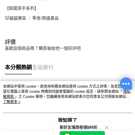
【馴龍高手系列】
🐱貓貓專區
零食/周邊產品
評價
喜歡這個商品嗎？購買後給他一個好評吧
本分類熱銷
全站排行
本網站中使用 cookie，欲查詢有關本網站使用 cookie 方式之詳情，及若您不希
熱門標籤
望在電腦上使用 cookie 時應如何變更電腦的 cookie 設定，請參閱本網站「
隱私
權條款
」之 Cookie 聲明。您繼續使用本網站即表示您同意本公司得按本網站使
用條款之 Cookie 聲明使用 cookie。
了解更多 >
我知道了
新好友填問卷領$88折扣金