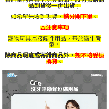
消。如遇「轉專審核」未通過狀況，表示未達大哥付你分期系統評分，恕無
２．便利：只要手機號碼，簡訊認證，即可結帳。
；
品到貨後一併出貨
法說明評估內容。
３．安心：先確認商品／服務後，再付款。
【繳款方式說明】
運送方式
1.分期款項不併入電信帳單，「大哥付你分期」於每月結算日後寄送繳費提
如希望先收到現貨，
。
請分開下單
【「AFTEE先享後付」結帳流程】
全家取貨付款(限重5公斤，兩包貓砂以上無法寄送)
醒簡訊。
１．於結帳方式選擇「AFTEE先享後付」後，將跳轉至「AFTEE先享後付」
2.透過簡訊連結打開帳單後，可選擇「超商條碼／台灣大直營門市／銀行轉
每筆NT$80，滿NT$1,200(含以上)免運費
結帳頁面，進行簡訊認證並確認金額後，即可完成結帳。
⚠️注意事項
帳／街口支付／iPASS MONEY」等通路繳費。
２．訂單成立數日內，您將收到繳費通知簡訊。
付款後全家取貨
３．收到繳費通知簡訊後14天內，點擊此簡訊中的連結，可透過四大超商／
【注意事項】
寵物玩具屬接觸性用品，基於衛生考
ATM／網路銀行／等多元方式進行付款，方視為交易完成。
每筆NT$80，滿NT$1,200(含以上)免運費
1.本服務係由「台灣大哥大股份有限公司」（以下簡稱本公司）所提供，讓
※ 請注意：結帳手續完成當下不需立刻繳費，但若您需要取消訂單，請聯絡
量，
用戶於交易時，得透過本服務購買商品或服務，並由商店將買賣／分期付款
購買商品的店家。未經商家同意取消之訂單仍視為有效，需透過AFTEE先享
7-11取貨付款(限重5公斤，兩包貓砂以上無法寄送)
買賣價金債權讓與本公司後，依約使用本公司帳單繳交帳款。
後付繳納相關費用。
除商品瑕疵或寄錯商品外，
2.基於同意付款使用「大哥付你分期」之契約關係目的，商店將以您的個人
恕不接受退
每筆NT$80，滿NT$1,200(含以上)免運費
※ 交易是否成功請以「AFTEE先享後付 」之結帳頁面顯示為準，若有關於
資料（包含姓名、電話或地址）提供予台灣大哥大進項蒐集、處理及利用，
。
換貨
是否繳費成功／繳費後需取消欲退款等相關疑問，請聯繫「AFTEE先享後付
由本公司與您本人進行分期帳單所需資料之確認、核對及更正。
客戶支援中心」
https://netprotections.freshdesk.com/support/home
付款後7-11取貨
3.完整用戶服務條款，請詳閱以下連結：
https://oppay.tw/userRule
每筆NT$80，滿NT$1,200(含以上)免運費
【注意事項】
１．透過由恩沛科技股份有限公司提供之「AFTEE先享後付」服務完成之交
宅配(無配送離島)
易，需依本服務之必要範圍內提供個人資料，並將交易相關給付款項請求債
權轉讓予恩沛科技股份有限公司。
每筆NT$100，滿NT$1,200(含以上)免運費
２．關於個人資料處理事宜，請瀏覽以下網址：
https://aftee.tw/terms/#terms3
郵局(下單後不含六日3天出貨、無貨到付款)
３．未成年的使用者請事先徵得法定代理人或監護人之同意方可使用
每筆NT$150，滿NT$1,500(含以上)免運費
「AFTEE先享後付」，若未經同意申辦者引起之損失，本公司不負相關責
任。