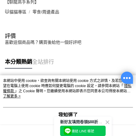
【馴龍高手系列】
🐱貓貓專區
零食/周邊產品
評價
喜歡這個商品嗎？購買後給他一個好評吧
本分類熱銷
全站排行
本網站中使用 cookie，欲查詢有關本網站使用 cookie 方式之詳情，及若您不希
熱門標籤
望在電腦上使用 cookie 時應如何變更電腦的 cookie 設定，請參閱本網站「
隱私
權條款
」之 Cookie 聲明。您繼續使用本網站即表示您同意本公司得按本網站使
用條款之 Cookie 聲明使用 cookie。
了解更多 >
我知道了
新好友填問卷領$88折扣金
連結 LINE 帳號