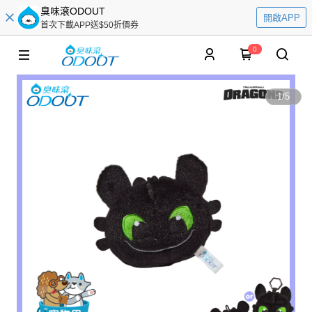
臭味滾ODOUT
開啟APP
首次下載APP送$50折價券
0
1
/
5