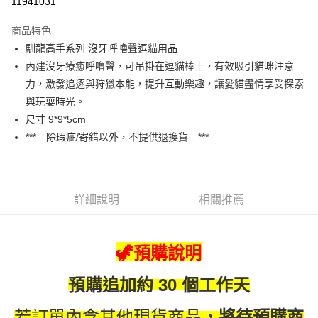
11941031
3 期 0 利率 每期
NT$96
21家銀行
商品特色
合作金庫商業銀行
第一商業銀行
超商取貨付款
馴龍高手系列 沒牙呼嚕聲逗貓用品
華南商業銀行
彰化商業銀行
內建沒牙療癒呼嚕聲，可吊掛在逗貓棒上，有效吸引貓咪注意
LINE Pay
上海商業儲蓄銀行
台北富邦商業銀行
國泰世華商業銀行
兆豐國際商業銀行
力，激發追逐與狩獵本能，提升互動樂趣，讓愛貓盡情享受探索
Apple Pay
臺灣中小企業銀行
台中商業銀行
與玩耍時光。
匯豐（台灣）商業銀行
華泰商業銀行
尺寸 9*9*5cm
街口支付
聯邦商業銀行
遠東國際商業銀行
*** 除瑕疵/寄錯以外，不提供退換貨 ***
元大商業銀行
永豐商業銀行
悠遊付
玉山商業銀行
星展（台灣）商業銀行
台新國際商業銀行
中國信託商業銀行
Google Pay
台灣樂天信用卡公司
大哥付你分期
詳細說明
相關推薦
相關說明
【大哥付你分期使用說明】
AFTEE先享後付
1.本服務由台灣大哥大提供，台灣大哥大用戶可立即使用無須另外申請。
🦖預購說明
2.付款方式選擇「大哥付你分期」，訂單成立後會自動跳轉到大哥付的交易
相關說明
流程，驗證手機門號後，選擇欲分期的期數、繳款截止日，確認付款後即完
【關於「AFTEE先享後付」】
預購
追加約 30 個工作天
成交易。
ATM付款
AFTEE先享後付是「在收到商品之後才付款」的支付方式。 讓您購物簡單
3.實際核准額度、可分期數及費用金額請依後續交易確認頁面所載為準。
便利好安心！
4.訂單成立30分鐘內，如未前往確認交易或遇審核未通過，訂單將自動取
若訂單內含其他現貨商品，
將待預購商
貨到付款
１．簡單：不需註冊會員、不需綁卡、不需儲值。