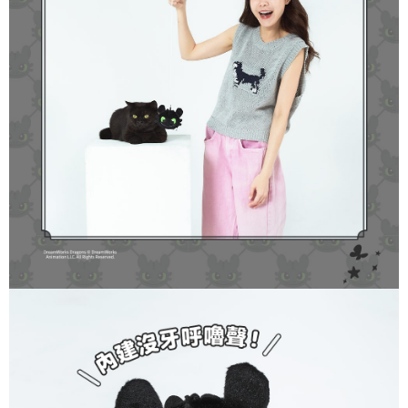
宅配上樓-新竹貨運
４．使用「AFTEE先享後付」時，將依據個別帳號之用戶狀況，依本公司即
時審查核予不同之上限額度；若仍有額度不足之情形，本公司將視審查結果
每筆NT$120，滿NT$1,200(含以上)免運費
請求用戶進行身份認證。
５．嚴禁一人註冊多個帳號或使用他人資訊註冊。若發現惡意使用之情形，
黑貓宅配
恩沛科技股份有限公司將有權停止該用戶之使用額度並採取法律行動。
每筆NT$145
貨到付款(無配送離島)
每筆NT$130，滿NT$1,200(含以上)免運費