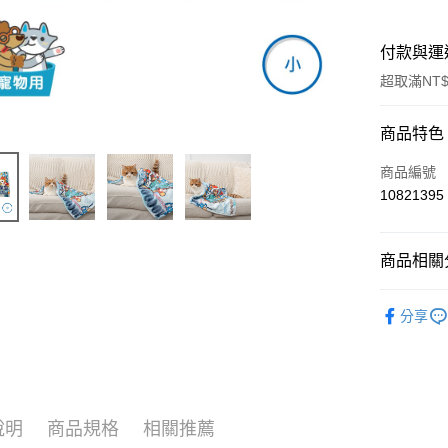
付款與運
超取滿NT$
付款方式
商品特色
信用卡一
商品編號
10821395
超商取貨
LINE Pay
商品相關分
Apple Pay
▎零食/周
分享
街口支付
人氣商品
悠遊付
🐱貓貓專
Google Pa
🐶狗狗專
說明
商品規格
相關推薦
大哥付你