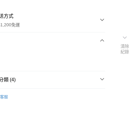
送方式
1,200免運
清除
次付款
紀錄
付款
類 (4)
邊產品
客服
推薦
區
零食/周邊產品
y
區
零食/周邊產品
分期