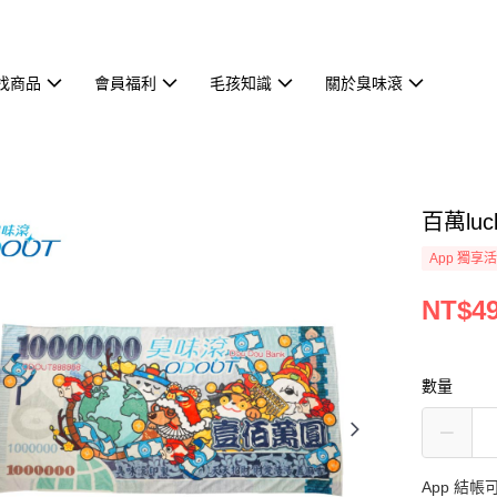
找商品
會員福利
毛孩知識
關於臭味滾
百萬lu
App 獨享
NT$4
數量
App 結