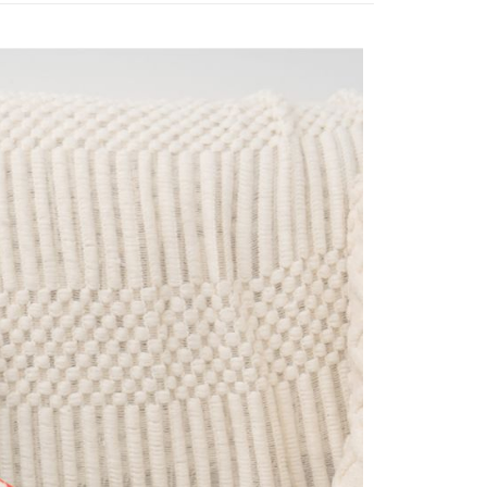
你分期使用說明】
享後付
由台灣大哥大提供，台灣大哥大用戶可立即使用無須另外申請。
式選擇「大哥付你分期」，訂單成立後會自動跳轉到大哥付的交易
證手機門號後，選擇欲分期的期數、繳款截止日，確認付款後即
FTEE先享後付」】
。
先享後付是「在收到商品之後才付款」的支付方式。 讓您購物簡單
准額度、可分期數及費用金額請依後續交易確認頁面所載為準。
心！
立30分鐘內，如未前往確認交易或遇審核未通過，訂單將自動取
：不需註冊會員、不需綁卡、不需儲值。
「轉專審核」未通過狀況，表示未達大哥付你分期系統評分，恕
：只要手機號碼，簡訊認證，即可結帳。
評估內容。
：先確認商品／服務後，再付款。
式說明】
項不併入電信帳單，「大哥付你分期」於每月結算日後寄送繳費提
EE先享後付」結帳流程】
方式選擇「AFTEE先享後付」後，將跳轉至「AFTEE先享後
款(限重5公斤，兩包貓砂以上無法寄送)
訊連結打開帳單後，可選擇「超商條碼／台灣大直營門市／銀行轉
頁面，進行簡訊認證並確認金額後，即可完成結帳。
付／iPASS MONEY」等通路繳費。
0，滿NT$1,200(含以上)免運費
成立數日內，您將收到繳費通知簡訊。
費通知簡訊後14天內，點擊此簡訊中的連結，可透過四大超商
項】
網路銀行／等多元方式進行付款，方視為交易完成。
家取貨
係由「台灣大哥大股份有限公司」（以下簡稱本公司）所提供，讓
：結帳手續完成當下不需立刻繳費，但若您需要取消訂單，請聯
0，滿NT$1,200(含以上)免運費
易時，得透過本服務購買商品或服務，並由商店將買賣／分期付
的店家。未經商家同意取消之訂單仍視為有效，需透過AFTEE
金債權讓與本公司後，依約使用本公司帳單繳交帳款。
繳納相關費用。
貨付款(限重5公斤，兩包貓砂以上無法寄送)
意付款使用「大哥付你分期」之契約關係目的，商店將以您的個人
否成功請以「AFTEE先享後付 」之結帳頁面顯示為準，若有關於
含姓名、電話或地址）提供予台灣大哥大進項蒐集、處理及利
功／繳費後需取消欲退款等相關疑問，請聯繫「AFTEE先享後
0，滿NT$1,200(含以上)免運費
公司與您本人進行分期帳單所需資料之確認、核對及更正。
援中心」
https://netprotections.freshdesk.com/support/home
戶服務條款，請詳閱以下連結：
https://oppay.tw/userRule
1取貨
項】