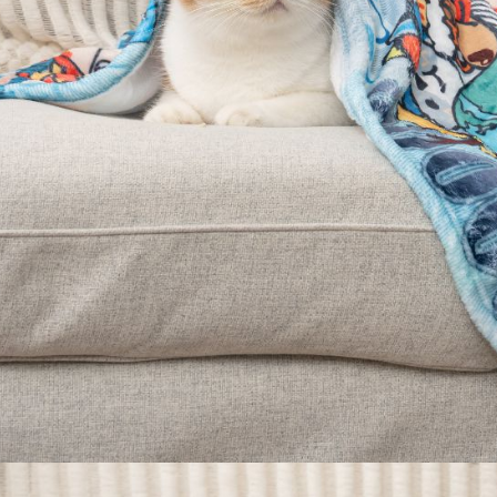
每筆NT$8
１．透過由
交易，需
宅配(無配
求債權轉
２．關於
每筆NT$1
https://aft
３．未成
郵局(下單
「AFTE
每筆NT$1
任。
４．使用「
貨到付款(
即時審查
結果請求
每筆NT$1
５．嚴禁
形，恩沛
動。