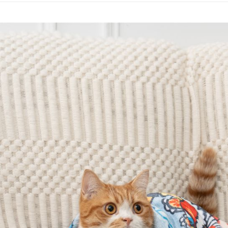
相關說明
【大哥付
AFTEE先
1.本服務
2.付款方
相關說明
流程，驗
【關於「A
ATM付款
完成交易
AFTEE
3.實際核
便利好安
4.訂單成
貨到付款
１．簡單
消。如遇
２．便利
無法說明
３．安心
【繳款方
運送方式
1.分期款
【「AFT
醒簡訊。
１．於結帳
全家取貨付
2.透過簡
付」結帳
帳／街口支
每筆NT$8
２．訂單
３．收到繳
【注意事
／ATM／
付款後全
1.本服務
※ 請注意
每筆NT$8
用戶於交
絡購買商品
款買賣價
先享後付
7-11取
2.基於同
※ 交易是
資料（包
是否繳費成
每筆NT$8
用，由本
付客戶支
3.完整用
付款後7-1
【注意事