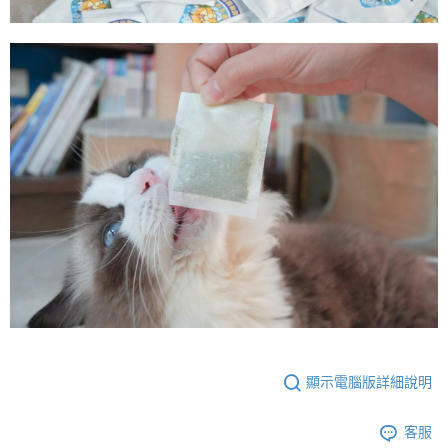
４．使用「AFTEE先享後付」時，將依據個別帳號之用戶狀況，依本公司即
時審查核予不同之上限額度；若仍有額度不足之情形，本公司將視審查結果
每筆NT$150，滿NT$1,500(含以上)免運費
請求用戶進行身份認證。
５．嚴禁一人註冊多個帳號或使用他人資訊註冊。若發現惡意使用之情形，
黑貓宅配
恩沛科技股份有限公司將有權停止該用戶之使用額度並採取法律行動。
每筆NT$145
貨到付款(無配送離島)
每筆NT$130，滿NT$1,200(含以上)免運費
顯示電腦版詳細說明
客服