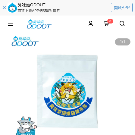
臭味滾ODOUT
開啟APP
首次下載APP送$50折價券
0
1
/
1