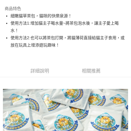
3 期 0 利率 每期
NT$11
21家銀行
商品特色
合作金庫商業銀行
第一商業銀行
超商取貨付款
細嫩貓草茶包，貓咪的快樂泉源！
華南商業銀行
彰化商業銀行
使用方法1:增加貓主子喝水量~將茶包泡水後，讓主子愛上喝
LINE Pay
上海商業儲蓄銀行
台北富邦商業銀行
國泰世華商業銀行
兆豐國際商業銀行
水！
Apple Pay
臺灣中小企業銀行
台中商業銀行
使用方法2:也可以將茶包打開，將貓薄荷直接給貓主子食用，或
匯豐（台灣）商業銀行
華泰商業銀行
放在玩具上增添遊玩趣味！
街口支付
聯邦商業銀行
遠東國際商業銀行
元大商業銀行
永豐商業銀行
悠遊付
玉山商業銀行
星展（台灣）商業銀行
台新國際商業銀行
中國信託商業銀行
Google Pay
詳細說明
相關推薦
台灣樂天信用卡公司
大哥付你分期
相關說明
【大哥付你分期使用說明】
AFTEE先享後付
1.本服務由台灣大哥大提供，台灣大哥大用戶可立即使用無須另外申請。
2.付款方式選擇「大哥付你分期」，訂單成立後會自動跳轉到大哥付的交易
相關說明
流程，驗證手機門號後，選擇欲分期的期數、繳款截止日，確認付款後即完
【關於「AFTEE先享後付」】
成交易。
ATM付款
AFTEE先享後付是「在收到商品之後才付款」的支付方式。 讓您購物簡單
3.實際核准額度、可分期數及費用金額請依後續交易確認頁面所載為準。
便利好安心！
4.訂單成立30分鐘內，如未前往確認交易或遇審核未通過，訂單將自動取
貨到付款
１．簡單：不需註冊會員、不需綁卡、不需儲值。
消。如遇「轉專審核」未通過狀況，表示未達大哥付你分期系統評分，恕無